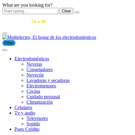
What are you looking for?
Clear
Entregas en
24 a 48
horas en Medellín y área metropolitana.
Filter
Electrodomésticos
Neveras
Congeladores
Nevecón
Lavadoras y secadoras
​Electromenores
Cocina
Cuidado personal
Climatización
Celulares
Tv y audio
Televisores
Sonido
Pago Crédito