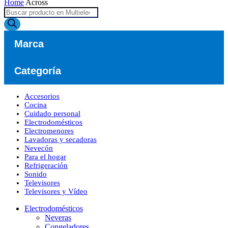
Home
Across
Búsqueda
de
productos
Marca
Categoría
Accesorios
Cocina
Cuidado personal
Electrodomésticos
​Electromenores
Lavadoras y secadoras
Nevecón
Para el hogar
Refrigeración
Sonido
Televisores
Televisores y Vídeo
Electrodomésticos
Neveras
Congeladores