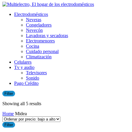
Electrodomésticos
Neveras
Congeladores
Nevecón
Lavadoras y secadoras
​Electromenores
Cocina
Cuidado personal
Climatización
Celulares
Tv y audio
Televisores
Sonido
Pago Crédito
Filter
Sorted
Showing all 5 results
by
Home
Midea
price:
low
to
Filter
high