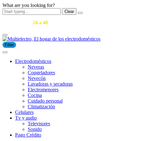
What are you looking for?
Clear
Entregas en
24 a 48
horas en Medellín y área metropolitana.
Filter
Electrodomésticos
Neveras
Congeladores
Nevecón
Lavadoras y secadoras
​Electromenores
Cocina
Cuidado personal
Climatización
Celulares
Tv y audio
Televisores
Sonido
Pago Crédito