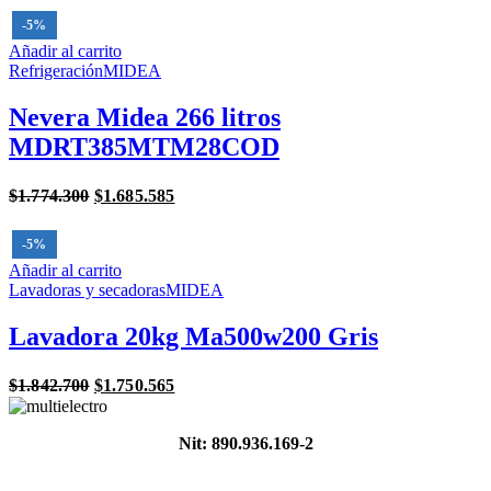
was:
is:
-5%
$1.740.400.
$1.653.380.
Añadir al carrito
Refrigeración
MIDEA
Nevera Midea 266 litros
MDRT385MTM28COD
Original
Current
$
1.774.300
$
1.685.585
price
price
was:
is:
-5%
$1.774.300.
$1.685.585.
Añadir al carrito
Lavadoras y secadoras
MIDEA
Lavadora 20kg Ma500w200 Gris
Original
Current
$
1.842.700
$
1.750.565
price
price
was:
is:
Nit: 890.936.169-2
$1.842.700.
$1.750.565.