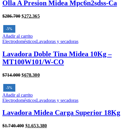
Olla A Presion Midea Mpc6n2sdss-Ca
Original
Current
$
286.700
$
272.365
price
price
was:
is:
-5%
$286.700.
$272.365.
Añadir al carrito
Electrodomésticos
Lavadoras y secadoras
Lavadora Doble Tina Midea 10Kg –
MT100W101/W-CO
Original
Current
$
714.000
$
678.300
price
price
was:
is:
-5%
$714.000.
$678.300.
Añadir al carrito
Electrodomésticos
Lavadoras y secadoras
Lavadora Midea Carga Superior 18Kg
Original
Current
$
1.740.400
$
1.653.380
price
price