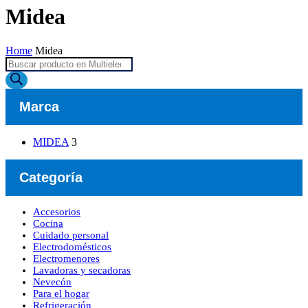
Midea
Home
Midea
Búsqueda
de
productos
Marca
MIDEA
3
Categoría
Accesorios
Cocina
Cuidado personal
Electrodomésticos
​Electromenores
Lavadoras y secadoras
Nevecón
Para el hogar
Refrigeración