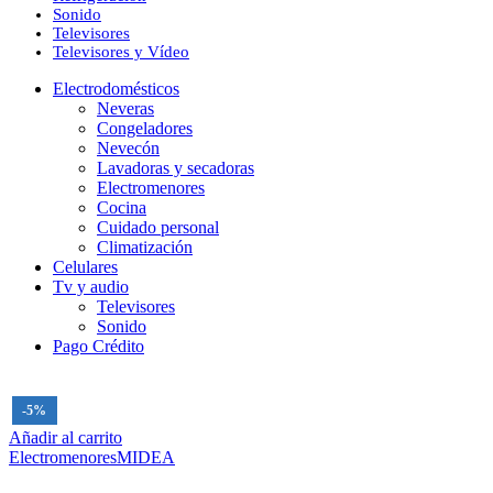
Sonido
Televisores
Televisores y Vídeo
Electrodomésticos
Neveras
Congeladores
Nevecón
Lavadoras y secadoras
​Electromenores
Cocina
Cuidado personal
Climatización
Celulares
Tv y audio
Televisores
Sonido
Pago Crédito
-5%
Añadir al carrito
​Electromenores
MIDEA