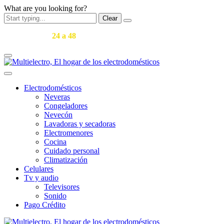
What are you looking for?
Clear
Entregas en
24 a 48
horas en Medellín y área metropolitana.
Electrodomésticos
Neveras
Congeladores
Nevecón
Lavadoras y secadoras
​Electromenores
Cocina
Cuidado personal
Climatización
Celulares
Tv y audio
Televisores
Sonido
Pago Crédito